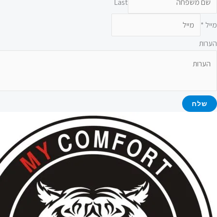
Last
מייל
*
הערות
שלח