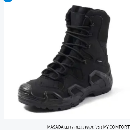
המקורי
הנוכחי
היה:
הוא:
699.90 ₪.
990.00 ₪.
MY COMFORT נעל טקטית גבוהה דגם MASADA