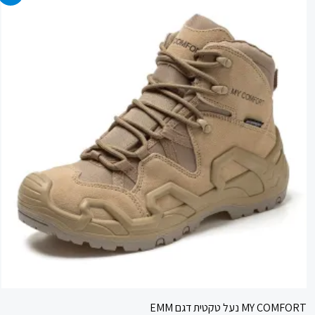
המקורי
הנוכחי
היה:
הוא:
549.90 ₪.
850.00 ₪.
MY COMFORT נעל טקטית דגם EMM