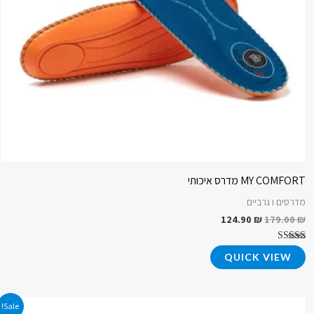
MY COMFORT מדרס איכותי
מדרסים ו גרביים
124.90
₪
179.00
₪
דורג
QUICK VIEW
4.75
מתוך 5
המחיר
המחיר
Sale!