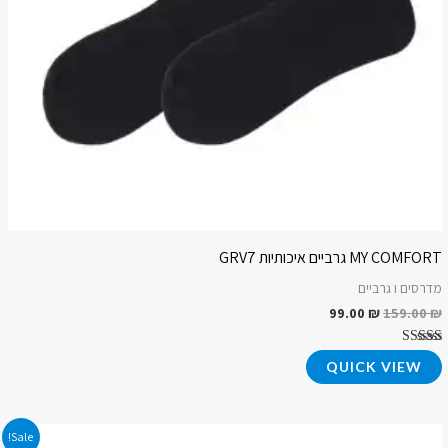
MY COMFORT גרביים איכותיות GRV7
מדרסים ו גרביים
99.00
₪
159.00
₪
דורג
QUICK VIEW
4.67
מתוך 5
המחיר
המחיר
Sale!