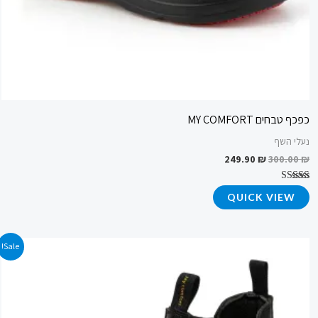
כפכף טבחים MY COMFORT
נעלי השף
249.90
₪
300.00
₪
דורג
QUICK VIEW
4.67
מתוך 5
המחיר
המחיר
Sale!
המקורי
הנוכחי
היה:
הוא:
149.90 ₪.
300.00 ₪.