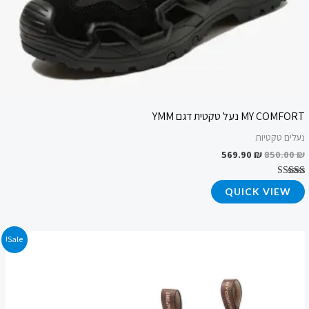
MY COMFORT נעל טקטית דגם YMM
נעלים טקטיות
569.90
₪
850.00
₪
דורג
QUICK VIEW
4.86
מתוך 5
המחיר
המחיר
Sale!
המקורי
הנוכחי
היה:
הוא:
549.90 ₪.
700.00 ₪.