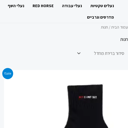
ילוג
נעלים טקטיות
נעלי עבודה
RED HORSE
נעלי השף
תוכן
מדרסים וגרביים
עמוד הבית
/ חנות
חנות
המחיר
המחיר
Sale!
המקורי
הנוכחי
היה:
הוא:
99.00 ₪.
159.00 ₪.