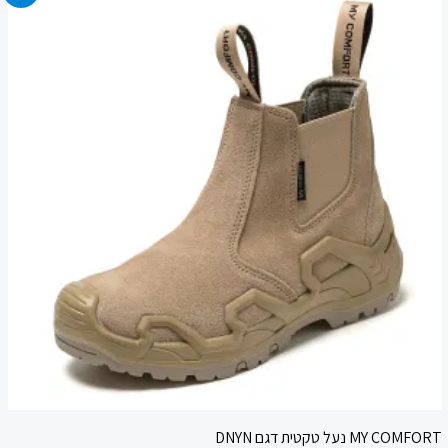
המקורי
הנוכחי
היה:
הוא:
549.90 ₪.
800.00 ₪.
MY COMFORT נעל טקטית דגם DNYN