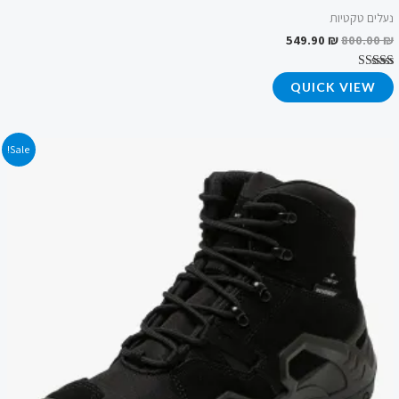
נעלים טקטיות
549.90
₪
800.00
₪
דורג
QUICK VIEW
4.75
מתוך 5
המחיר
המחיר
Sale!
המקורי
הנוכחי
היה:
הוא:
569.90 ₪.
850.00 ₪.