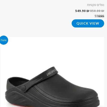
נעלים טקטיות
549.90
₪
850.00
₪
דורג
QUICK VIEW
4.65
מתוך 5
המחיר
המחיר
Sale!
המקורי
הנוכחי
היה:
הוא:
249.90 ₪.
300.00 ₪.