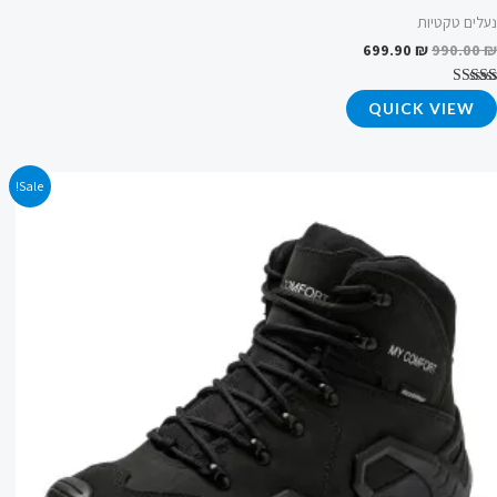
נעלים טקטיות
699.90
₪
990.00
₪
דורג
QUICK VIEW
4.60
מתוך 5
המחיר
המחיר
Sale!
המקורי
הנוכחי
היה:
הוא:
599.90 ₪.
900.00 ₪.