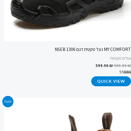
MY COMFORT נעל טקטית דגם NSEB 1306
נעלים טקטיות
599.90
₪
900.00
₪
דורג
QUICK VIEW
4.62
מתוך 5
המחיר
המחיר
Sale!
המקורי
הנוכחי
היה:
הוא:
519.90 ₪.
700.00 ₪.