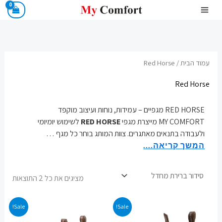
ילוג
תוכן
עמוד הבית
/ Red Horse
Red Horse
RED HORSE מגפיים – עמידות, נוחות ועיצוב מוקפד
MY COMFORT מייצרת מגפי
RED HORSE
לשימוש יומיומי
ולעבודה בתנאים מאתגרים. צוות המותג בוחר כל מגף
…
המשך קריאה....
מציגים את כל ⁦2⁩ התוצאות
המחיר
המחיר
המחיר
המחיר
Sale!
Sale!
המקורי
הנוכחי
המקורי
הנוכחי