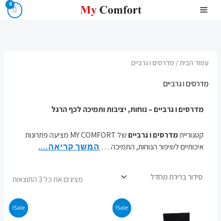
ילוג
תוכן
עמוד הבית
/ מדרסים ו גרביים
מדרסים ו גרביים
מדרסים ו גרביים – נוחות, יציבות ותמיכה לכף הרגל
קטגוריית
מדרסים ו גרביים
של MY COMFORT מציעה פתרונות
איכותיים לשיפור הנוחות, התמיכה
…
המשך קריאה....
מציגים את כל ⁦3⁩ התוצאות
המחיר
המחיר
המחיר
המחיר
Sale!
Sale!
המקורי
הנוכחי
המקורי
הנוכחי