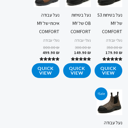
נעל בטיחות S3
נעל בטיחות
נעל עבודה
של MY
OB של MY
איכותי של MY
COMFORT
COMFORT
COMFORT
נעלי עבודה
נעלי עבודה
נעלי עבודה
800.00
₪
300.00
₪
350.00
₪
499.90
₪
149.90
₪
179.90
₪
דורג
דורג
דורג
QUICK
QUICK
QUICK
4.65
4.73
4.76
VIEW
VIEW
VIEW
מתוך 5
מתוך 5
מתוך 5
המחיר
המחיר
Sale!
הנוכחי
המקורי
היה:
הוא:
499.90 ₪.
800.00 ₪.
נעל עבודה