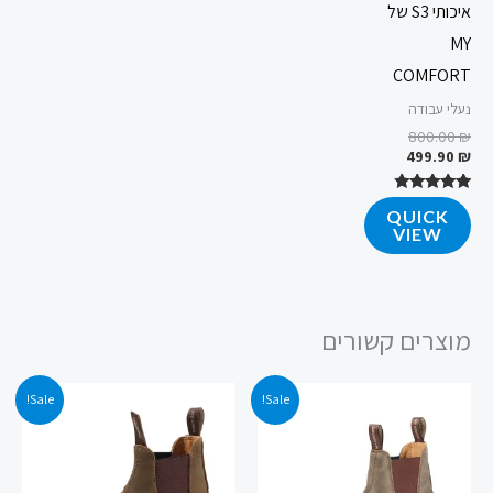
איכותי S3 של
MY
COMFORT
נעלי עבודה
800.00
₪
499.90
₪
דורג
QUICK
4.61
VIEW
מתוך 5
מוצרים קשורים
המחיר
המחיר
המחיר
המחיר
Sale!
Sale!
המקורי
הנוכחי
המקורי
הנוכחי
היה:
הוא:
היה:
הוא:
519.90 ₪.
700.00 ₪.
549.90 ₪.
700.00 ₪.