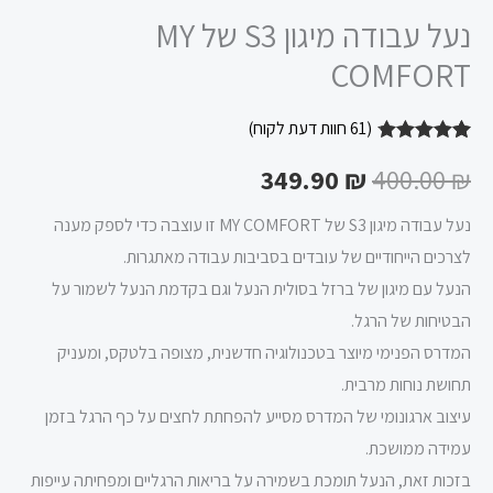
נעל עבודה מיגון S3 של MY
COMFORT
(
61
חוות דעת לקוח)
61
מדורגים
4.72
349.90
₪
400.00
₪
מתוך 5
מבוסס על
דירוגים של
נעל עבודה מיגון S3 של MY COMFORT זו עוצבה כדי לספק מענה
לקוחות
לצרכים הייחודיים של עובדים בסביבות עבודה מאתגרות.
הנעל עם מיגון של ברזל בסולית הנעל וגם בקדמת הנעל לשמור על
הבטיחות של הרגל.
המדרס הפנימי מיוצר בטכנולוגיה חדשנית, מצופה בלטקס, ומעניק
תחושת נוחות מרבית.
עיצוב ארגונומי של המדרס מסייע להפחתת לחצים על כף הרגל בזמן
עמידה ממושכת.
בזכות זאת, הנעל תומכת בשמירה על בריאות הרגליים ומפחיתה עייפות